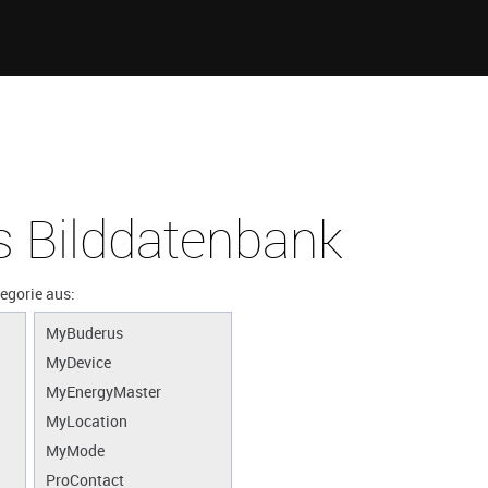
 Bilddatenbank
tegorie aus:
MyBuderus
MyDevice
MyEnergyMaster
MyLocation
MyMode
ProContact