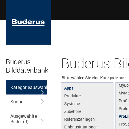
Buderus Bi
Buderus
MyBu
Bilddatenbank
MyDe
MyEn
Bitte wählen Sie eine Kategorie aus:
MyLo
Kategorieauswahl
Apps
MyMo
Produkte
ProCo
Suche
Systeme
ProIn
Zubehöre
Ausgewählte
ProLi
Referenzanlagen
Bilder (0)
ProS
Einbausituationen