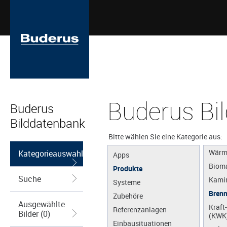
Gas
Buderus Bi
Buderus
Öl
Bilddatenbank
Brenn
Bitte wählen Sie eine Kategorie aus:
Solar
Wärm
Kategorieauswahl
Apps
Biom
Produkte
Suche
Kamin
Systeme
Brenn
Zubehöre
Ausgewählte
Kraft
Referenzanlagen
Bilder (0)
(KWK
Einbausituationen