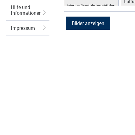
Lüftu
Werke/Produktionsbilder
Hilfe und
Kühl
Informationen
Logos/Wort-Bildmarke
Hybri
Grafiken
Abga
Impressum
Regel
Wärm
Speic
Energ
Spei
Photo