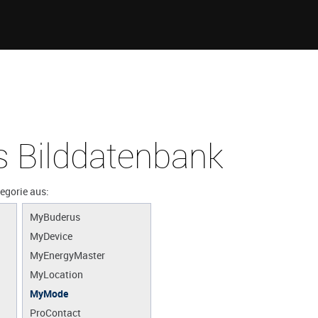
 Bilddatenbank
tegorie aus:
MyBuderus
MyDevice
MyEnergyMaster
MyLocation
MyMode
ProContact