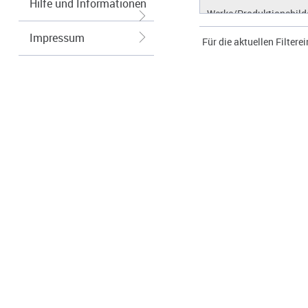
Hilfe und Informationen
Werke/Produktionsbild
Logos/Wort-Bildmarke
Impressum
Für die aktuellen Filtere
Grafiken