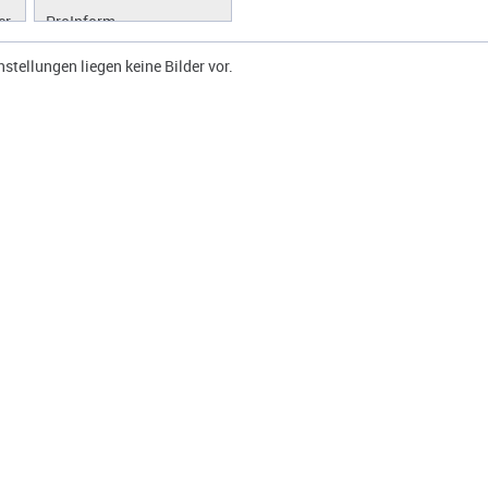
er
ProInform
ProLibrary
instellungen liegen keine Bilder vor.
ProScan
ProWork