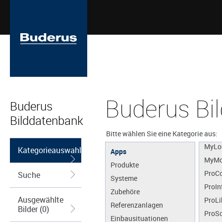
Buderus Bi
Buderus
MyBu
Bilddatenbank
MyDe
MyEn
Bitte wählen Sie eine Kategorie aus:
MyLo
Kategorieauswahl
Apps
MyMo
Produkte
ProCo
Suche
Systeme
ProIn
Zubehöre
Ausgewählte
ProLi
Referenzanlagen
Bilder (0)
ProS
Einbausituationen