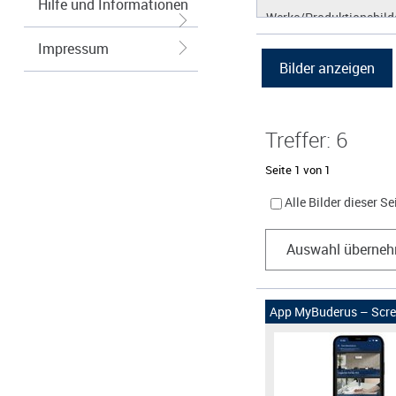
Hilfe und Informationen
Werke/Produktionsbild
Logos/Wort-Bildmarke
Impressum
Grafiken
Treffer: 6
Seite 1 von 1
Alle Bilder dieser S
Auswahl überne
App MyBuderus – Scree