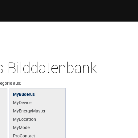
 Bilddatenbank
tegorie aus:
MyBuderus
MyDevice
MyEnergyMaster
MyLocation
MyMode
ProContact