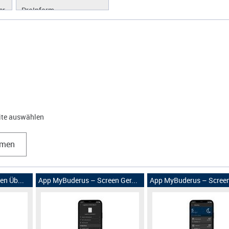
er
ProInform
ProLibrary
ProScan
ProWork
eite auswählen
hmen
n Üb...
App MyBuderus – Screen Ger...
App MyBuderus – Screen