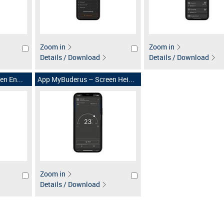
Zoom in
Zoom in
Details / Download
Details / Download
n En...
App MyBuderus – Screen Hei...
Zoom in
Details / Download