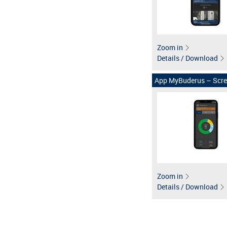
Zoom in
Details / Download
App MyBuderus – Scree
Zoom in
Details / Download