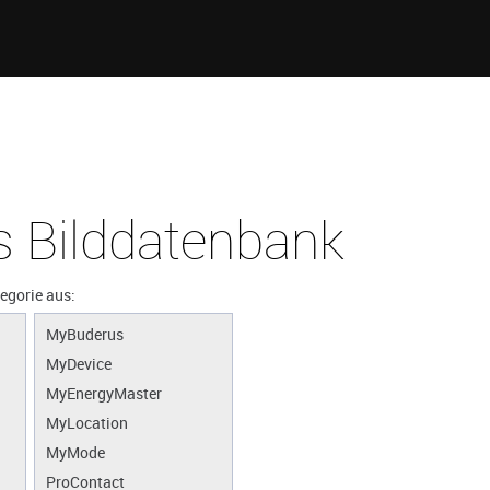
 Bilddatenbank
tegorie aus:
MyBuderus
MyDevice
MyEnergyMaster
MyLocation
MyMode
ProContact