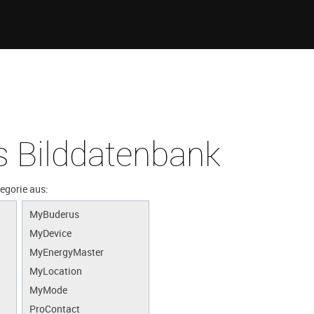
 Bilddatenbank
tegorie aus:
MyBuderus
MyDevice
MyEnergyMaster
MyLocation
MyMode
ProContact