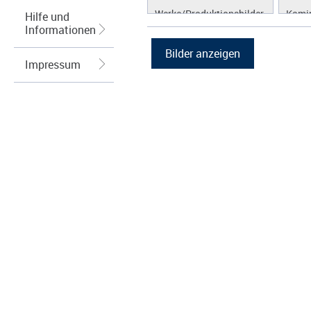
Werke/Produktionsbilder
Kamin
Hilfe und
Informationen
Logos/Wort-Bildmarke
Brenn
Grafiken
Kraft
(KWK
Impressum
Lüftu
Kühl
Hybri
Abga
Regel
Wärm
Speic
Energ
Spei
Photo