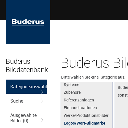
Buderus Bi
Buderus
Bilddatenbank
Apps
Produkte
Bitte wählen Sie eine Kategorie aus:
Systeme
Kategorieauswahl
Buder
Zubehöre
sonst
Referenzanlagen
Suche
Einbausituationen
Ausgewählte
Werke/Produktionsbilder
Bilder (0)
Logos/Wort-Bildmarke