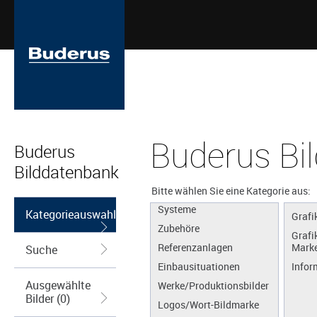
Buderus Bi
Buderus
Bilddatenbank
Apps
Produkte
Bitte wählen Sie eine Kategorie aus:
Systeme
Kategorieauswahl
Grafi
Zubehöre
Grafi
Referenzanlagen
Marke
Suche
Einbausituationen
Infor
Ausgewählte
Werke/Produktionsbilder
Bilder (0)
Logos/Wort-Bildmarke