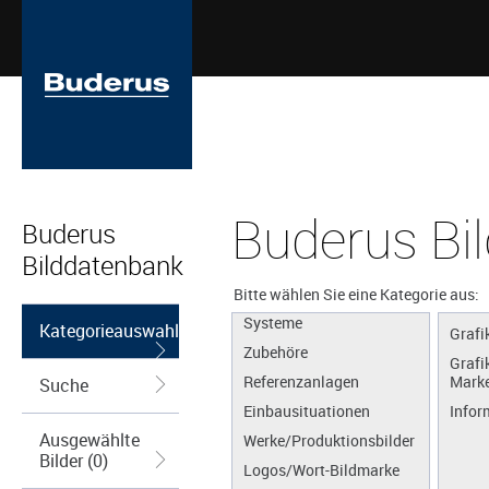
Buderus Bi
Buderus
Bilddatenbank
Apps
Produkte
Bitte wählen Sie eine Kategorie aus:
Systeme
Kategorieauswahl
Grafi
Zubehöre
Grafi
Referenzanlagen
Marke
Suche
Einbausituationen
Infor
Ausgewählte
Werke/Produktionsbilder
Bilder (0)
Logos/Wort-Bildmarke