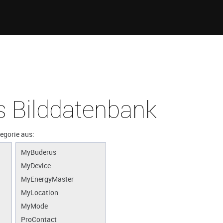
 Bilddatenbank
tegorie aus:
MyBuderus
MyDevice
MyEnergyMaster
MyLocation
MyMode
ProContact