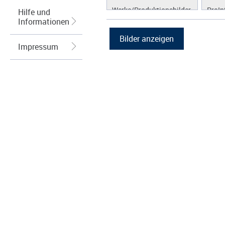
Werke/Produktionsbilder
ProIn
Hilfe und
Informationen
Logos/Wort-Bildmarke
ProLi
Grafiken
ProS
Impressum
ProW