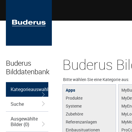
Buderus Bi
Buderus
Bilddatenbank
Bitte wählen Sie eine Kategorie aus:
Kategorieauswahl
Apps
MyBu
Produkte
MyDe
Suche
Systeme
MyEn
Zubehöre
MyLo
Ausgewählte
Referenzanlagen
MyMo
Bilder (0)
Einbausituationen
ProCo