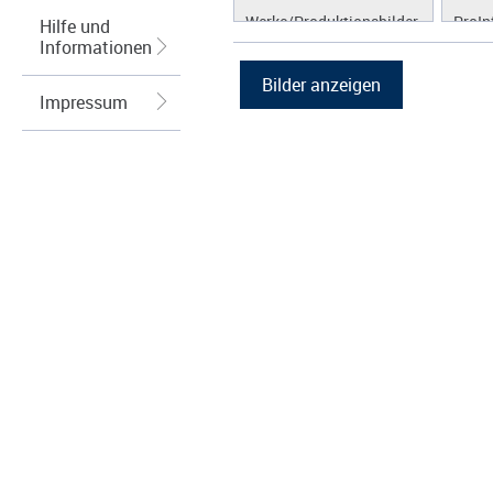
Werke/Produktionsbilder
ProIn
Hilfe und
Informationen
Logos/Wort-Bildmarke
ProLi
Grafiken
ProS
Impressum
ProW