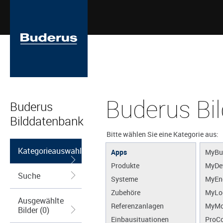
Buderus Bi
Buderus
Bilddatenbank
Bitte wählen Sie eine Kategorie aus:
Kategorieauswahl
Apps
MyBu
Produkte
MyDe
Suche
Systeme
MyEn
Zubehöre
MyLo
Ausgewählte
Referenzanlagen
MyMo
Bilder (0)
Einbausituationen
ProCo