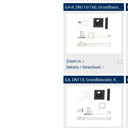
GA-K, DN110/160, Grundbaus...
Zoom in
Details / Download
GA, DN110, Grundbausatz, K...