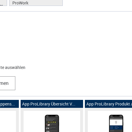
ProWork
er
eite auswählen
hmen
ppens...
App ProLibrary Übersicht V...
App ProLibrary Produkt / 