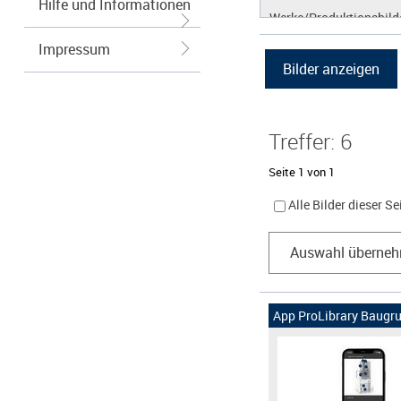
Hilfe und Informationen
Werke/Produktionsbild
Logos/Wort-Bildmarke
Impressum
Grafiken
Treffer: 6
Seite 1 von 1
Alle Bilder dieser S
Auswahl überne
App ProLibrary Baugru