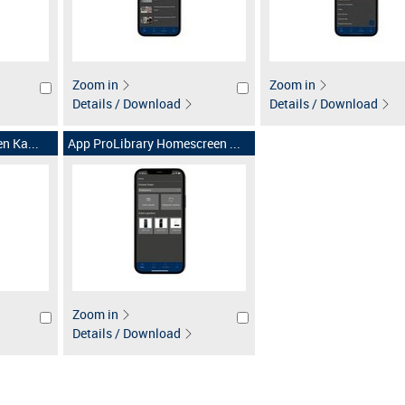
Zoom in
Zoom in
Details / Download
Details / Download
n Ka...
App ProLibrary Homescreen ...
Zoom in
Details / Download