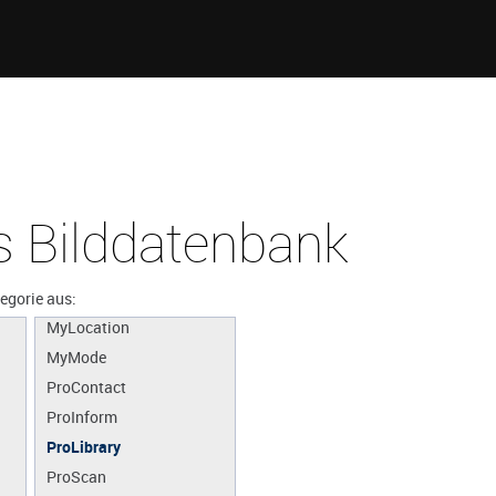
 Bilddatenbank
MyBuderus
MyDevice
MyEnergyMaster
tegorie aus:
MyLocation
MyMode
ProContact
ProInform
ProLibrary
ProScan