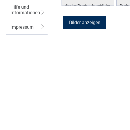
Werke/Produktionsbilder
ProIn
Hilfe und
Informationen
Logos/Wort-Bildmarke
ProLi
Grafiken
ProS
Impressum
ProW