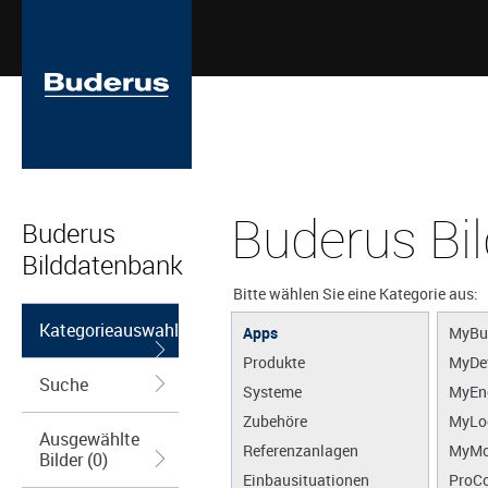
Buderus Bi
Buderus
Bilddatenbank
Bitte wählen Sie eine Kategorie aus:
Kategorieauswahl
Apps
MyBu
Produkte
MyDe
Suche
Systeme
MyEn
Zubehöre
MyLo
Ausgewählte
Referenzanlagen
MyMo
Bilder (0)
Einbausituationen
ProCo