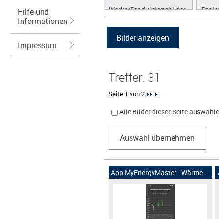
Werke/Produktionsbilder
ProIn
Hilfe und
Informationen
Logos/Wort-Bildmarke
ProLi
Grafiken
ProS
Impressum
ProW
Treffer: 31
Seite 1 von 2
Alle Bilder dieser Seite auswähl
Auswahl übernehmen
App MyEnergyMaster - Wärme...