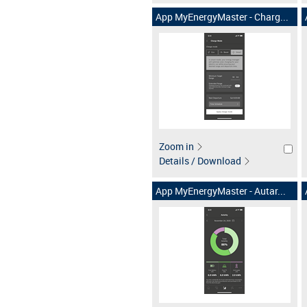
App MyEnergyMaster - Charg...
Zoom in
Details / Download
App MyEnergyMaster - Autar...