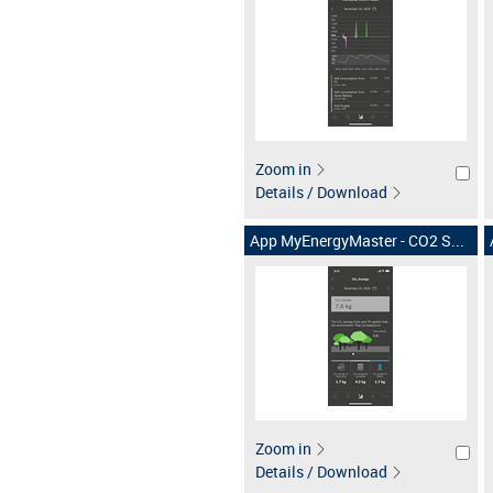
Zoom in
Details / Download
App MyEnergyMaster - CO2 S...
Zoom in
Details / Download