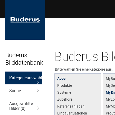
Buderus Bi
Buderus
Bilddatenbank
Bitte wählen Sie eine Kategorie aus:
Kategorieauswahl
Apps
MyBu
Produkte
MyDe
Suche
Systeme
MyEn
Zubehöre
MyLo
Ausgewählte
Referenzanlagen
MyMo
Bilder (0)
Einbausituationen
ProCo