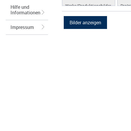
Werke/Produktionsbilder
ProIn
Hilfe und
Informationen
Logos/Wort-Bildmarke
ProLi
Grafiken
ProS
Impressum
ProW