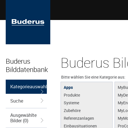
Buderus Bi
Buderus
Bilddatenbank
Bitte wählen Sie eine Kategorie aus:
Kategorieauswahl
Apps
MyBu
Produkte
MyDe
Suche
Systeme
MyEn
Zubehöre
MyLo
Ausgewählte
Referenzanlagen
MyMo
Bilder (0)
Einbausituationen
ProCo